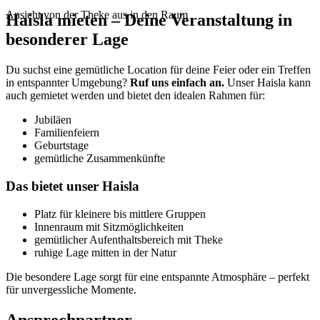
Ansicht von der Theke aus in den Raum
Haisla mieten – Deine Veranstaltung in
besonderer Lage
Du suchst eine gemütliche Location für deine Feier oder ein Treffen
in entspannter Umgebung?
Ruf uns einfach an.
Unser Haisla kann
auch gemietet werden und bietet den idealen Rahmen für:
Jubiläen
Familienfeiern
Geburtstage
gemütliche Zusammenkünfte
Das bietet unser Haisla
Platz für kleinere bis mittlere Gruppen
Innenraum mit Sitzmöglichkeiten
gemütlicher Aufenthaltsbereich mit Theke
ruhige Lage mitten in der Natur
Die besondere Lage sorgt für eine entspannte Atmosphäre – perfekt
für unvergessliche Momente.
Ansprechpartner